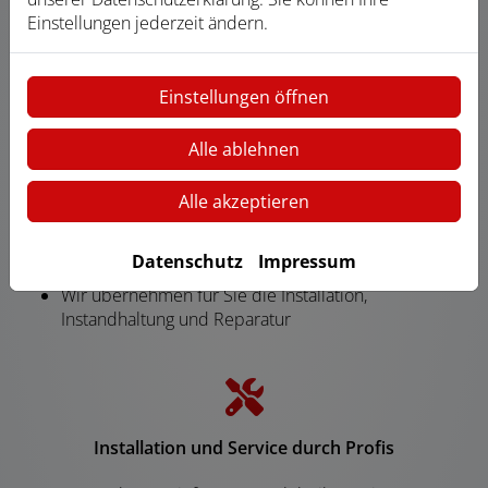
Sie bekommen eine transparente Kostenaufstellung
Einstellungen jederzeit ändern.
und Beratung
Einstellungen öffnen
Alle ablehnen
Qualität vom Fachmann
Wir verbauen ausschließlich Markenprodukte
Alle akzeptieren
führender Hersteller
Sie profitieren von umfassenden Garantie- und
Datenschutz
Impressum
Serviceleistungen
Wir übernehmen für Sie die Installation,
Instandhaltung und Reparatur
Installation und Service durch Profis